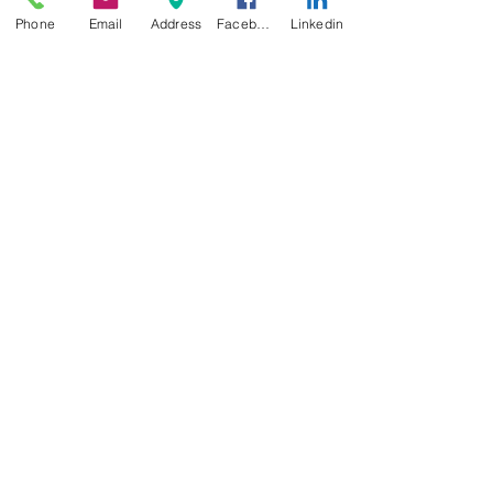
Phone
Email
Address
Facebook
Linkedin
Turunç
Oğuz Abadan Mtsm Sanat Kampı